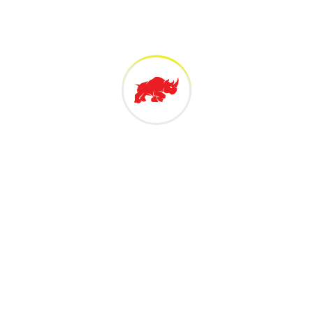
Client
Pejabat Setiausaha Kerajaan Negeri Pulau Pinang
(BPEN)
Consultant
PL & Associates Sdn Bhd
Contractor
Consortium Zenith Construction Sdn Bhd
Contract Period